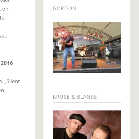
 ein
GORDON
te
tic
 2016
 „Silent
en
KRUSE & BLANKE