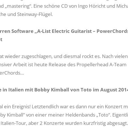
und „mastering“. Eine schöne CD von Ingo Höricht und Mich
che und Steinway-Flügel.
rren Software „A-List Electric Guitarist – PowerChord
t
t wieder zugeschlagen, und diesmal rockt es. Nach vielen
siver Arbeit ist heute Release des Propellerhead A-Team E
werChords…
e in Italien mit Bobby Kimball von Toto im August 201
 ein Ereignis! Letztendlich war es dann nur ein Konzert m
y Kimball“ von einer meiner Heldenbands „Toto“. Eigentl
 Italien-Tour, aber 2 Konzerte wurden kurzfristig abgesagt.