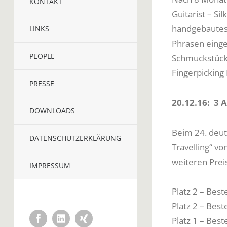
KONTAKT
Guitarist – Si
handgebautes
LINKS
Phrasen einge
PEOPLE
Schmuckstück 
Fingerpicking 
PRESSE
20.12.16: 3 
DOWNLOADS
Beim 24. deut
DATENSCHUTZERKLÄRUNG
Travelling“ v
weiteren Preis
IMPRESSUM
Platz 2 – Bes
Platz 2 – Bes
Facebook
LinkedIn
Xing
Platz 1 – Bes