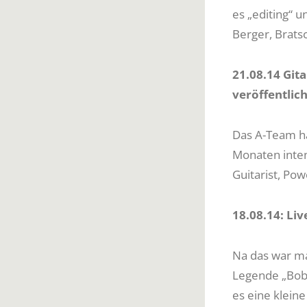
es „editing“ 
Berger, Brats
21.08.14 Gita
veröffentlich
Das A-Team ha
Monaten inten
Guitarist, Po
18.08.14: Liv
Na das war mal
Legende „Bobb
es eine kleine