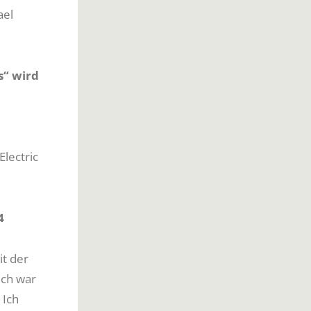
ael
s“ wird
lectric
4
it der
ich war
 Ich