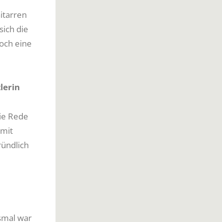
itarren
ich die
och eine
lerin
ie Rede
 mit
ründlich
esmal war