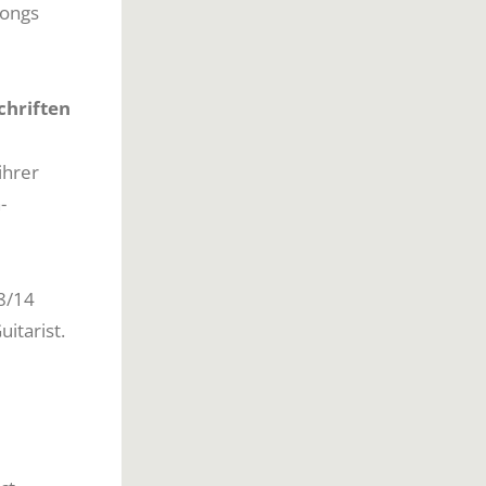
Songs
chriften
ihrer
-
8/14
uitarist.