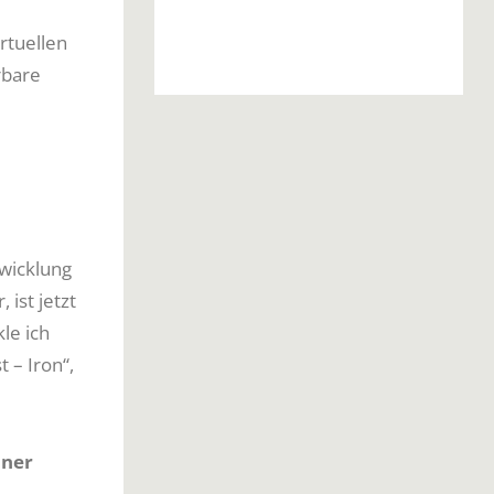
rtuellen
rbare
wicklung
 ist jetzt
le ich
 – Iron“,
uner