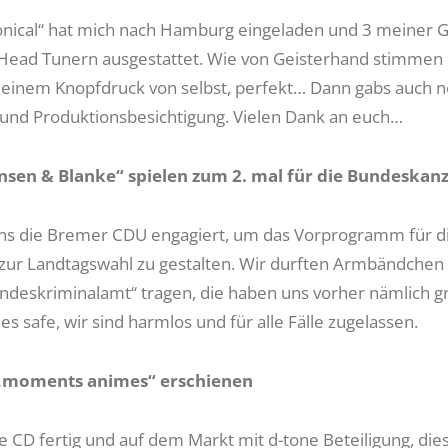
onical“ hat mich nach Hamburg eingeladen und 3 meiner G
ead Tunern ausgestattet. Wie von Geisterhand stimmen s
 einem Knopfdruck von selbst, perfekt… Dann gabs auch n
nd Produktionsbesichtigung. Vielen Dank an euch…
nsen & Blanke“ spielen zum 2. mal für die Bundeskanz
ns die Bremer CDU engagiert, um das Vorprogramm für d
 zur Landtagswahl zu gestalten. Wir durften Armbändchen
undeskriminalamt“ tragen, die haben uns vorher nämlich g
es safe, wir sind harmlos und für alle Fälle zugelassen.
 „moments animes“ erschienen
ne CD fertig und auf dem Markt mit d-tone Beteiligung, di