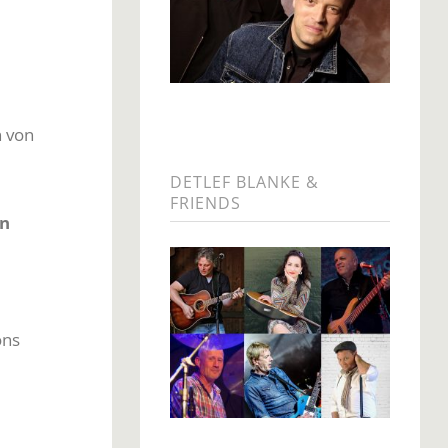
n von
DETLEF BLANKE &
FRIENDS
on
ons