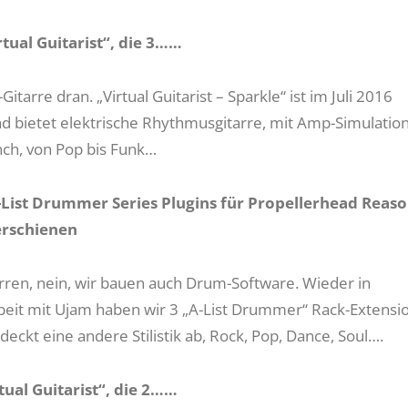
rtual Guitarist“, die 3……
Gitarre dran. „Virtual Guitarist – Sparkle“ ist im Juli 2016
d bietet elektrische Rhythmusgitarre, mit Amp-Simulatio
nch, von Pop bis Funk…
A-List Drummer Series Plugins für Propellerhead Reas
erschienen
arren, nein, wir bauen auch Drum-Software. Wieder in
it mit Ujam haben wir 3 „A-List Drummer“ Rack-Extensi
deckt eine andere Stilistik ab, Rock, Pop, Dance, Soul….
tual Guitarist“, die 2……