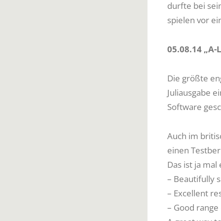
durfte bei se
spielen vor e
05.08.14 „A-L
Die größte eng
Juliausgabe e
Software gesc
Auch im briti
einen Testberi
Das ist ja ma
– Beautifully
– Excellent re
– Good range o