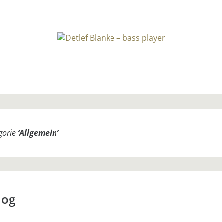
egorie
‘
Allgemein
’
log