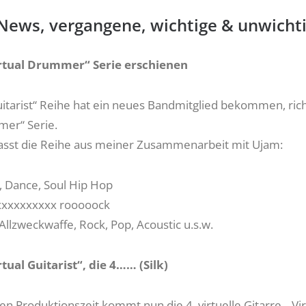
 News, vergangene, wichtige & unwicht
irtual Drummer“ Serie erschienen
Guitarist“ Reihe hat ein neues Bandmitglied bekommen, rich
mer“ Serie.
asst die Reihe aus meiner Zusammenarbeit mit Ujam:
, Dance, Soul Hip Hop
xxxxxxxxxx rooooock
 Allzweckwaffe, Rock, Pop, Acoustic u.s.w.
rtual Guitarist“, die 4…… (Silk)
n Produktionszeit kommt nun die 4. virtuelle Gitarre, „Vir