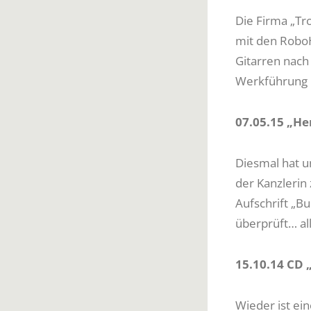
Die Firma „Tr
mit den RoboH
Gitarren nach
Werkführung u
07.05.15 „He
Diesmal hat u
der Kanzlerin
Aufschrift „B
überprüft… all
15.10.14 CD
Wieder ist ei