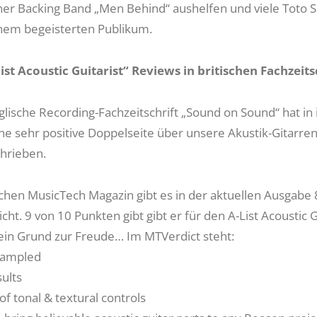
iner Backing Band „Men Behind“ aushelfen und viele Toto 
inem begeisterten Publikum.
ist Acoustic Guitarist“ Reviews in britischen
Fachzeits
lische Recording-Fachzeitschrift „Sound on Sound“ hat in 
ine sehr positive Doppelseite über unsere Akustik-Gitarren
hrieben.
schen MusicTech Magazin gibt es in der aktuellen Ausgabe 
cht. 9 von 10 Punkten gibt gibt er für den A-List Acoustic G
l ein Grund zur Freude… Im MTVerdict steht:
 sampled
sults
f tonal & textural controls